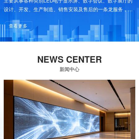
主要从事各种类别LED电子显示屏、数字会议、数字展厅的
设计、开发、生产制造、销售安装及售后的一条龙服务，是
集科研、生产、销售为一体的高科技企业。公司凭借雄厚技
查看更多
术和人才的优势，其产品先后涉足光电工程技术、自动识别
技术、智能化控制技术及其计算机网络及管理、系统集成等
数字高科技领域。
NEWS CENTER
新闻中心