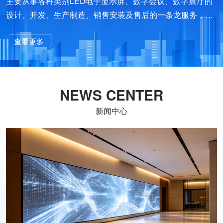
主要从事各种类别LED电子显示屏、数字会议、数字展厅的
设计、开发、生产制造、销售安装及售后的一条龙服务，是
集科研、生产、销售为一体的高科技企业。公司凭借雄厚技
查看更多
术和人才的优势，其产品先后涉足光电工程技术、自动识别
技术、智能化控制技术及其计算机网络及管理、系统集成等
数字高科技领域。
NEWS CENTER
新闻中心