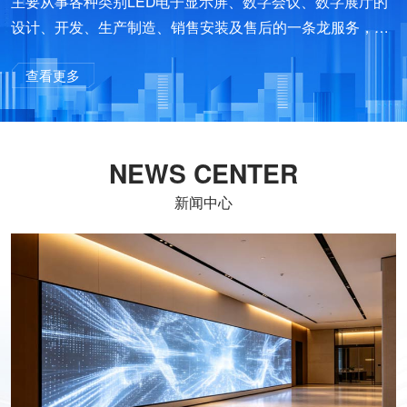
主要从事各种类别LED电子显示屏、数字会议、数字展厅的
设计、开发、生产制造、销售安装及售后的一条龙服务，是
集科研、生产、销售为一体的高科技企业。公司凭借雄厚技
查看更多
术和人才的优势，其产品先后涉足光电工程技术、自动识别
技术、智能化控制技术及其计算机网络及管理、系统集成等
数字高科技领域。
NEWS CENTER
新闻中心