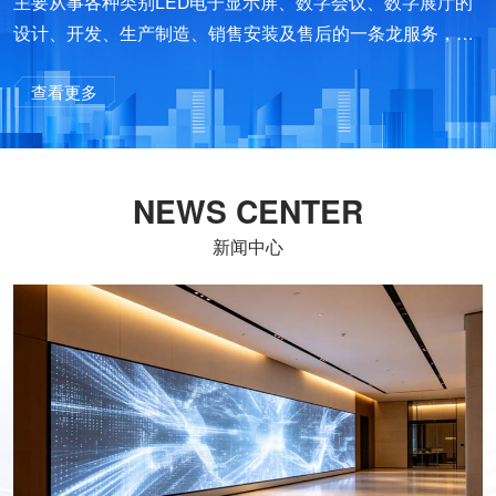
主要从事各种类别LED电子显示屏、数字会议、数字展厅的
设计、开发、生产制造、销售安装及售后的一条龙服务，是
集科研、生产、销售为一体的高科技企业。公司凭借雄厚技
查看更多
术和人才的优势，其产品先后涉足光电工程技术、自动识别
技术、智能化控制技术及其计算机网络及管理、系统集成等
数字高科技领域。
NEWS CENTER
新闻中心