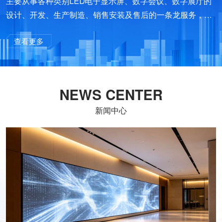
主要从事各种类别LED电子显示屏、数字会议、数字展厅的
设计、开发、生产制造、销售安装及售后的一条龙服务，是
集科研、生产、销售为一体的高科技企业。公司凭借雄厚技
查看更多
术和人才的优势，其产品先后涉足光电工程技术、自动识别
技术、智能化控制技术及其计算机网络及管理、系统集成等
数字高科技领域。
NEWS CENTER
新闻中心