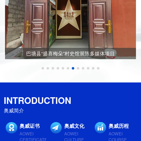
目
米易枇杷馆多媒体项目
INTRODUCTION
奥威简介
奥威证书
奥威文化
奥威历程
AOWEI
AOWEI
AOWEI
CERTIFICATE
CULTURE
COURSE